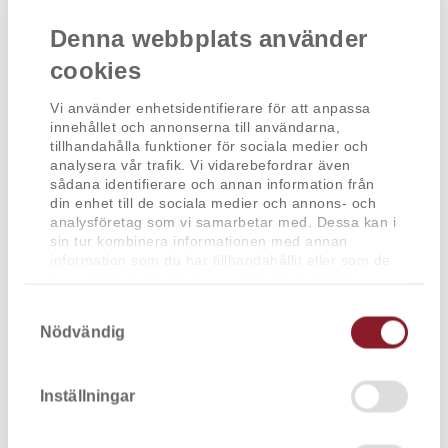
göra vårt yttersta för att ge dig en bra service och
professionell vård.
Denna webbplats använder
cookies
Öppettider team Frida Lundin:
Vi använder enhetsidentifierare för att anpassa
innehållet och annonserna till användarna,
Måndag
tillhandahålla funktioner för sociala medier och
07.30 - 16.30
analysera vår trafik. Vi vidarebefordrar även
sådana identifierare och annan information från
Tisdag
din enhet till de sociala medier och annons- och
07.30 - 16.00
analysföretag som vi samarbetar med. Dessa kan i
sin tur kombinera informationen med annan
Onsdag
information som du har tillhandahållit eller som de
07.30 - 15.30
har samlat in när du har använt deras tjänster.
Torsdag
Samtyckesval
Nödvändig
07.30 - 14.30
Fredag jämna veckor
07:30 - 11:00
Inställningar
Lunch stängt